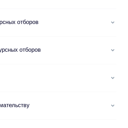
рсных отборов
урсных отборов
мательству