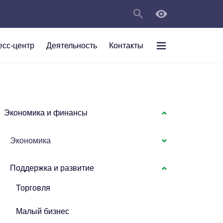
есс-центр
Деятельность
Контакты
раждан
рт
а
С
ии Анжеро-
 округа в
тов
персональных
Экономика и финансы
Экономика
мяти"
Поддержка и развитие
Торговля
Малый бизнес