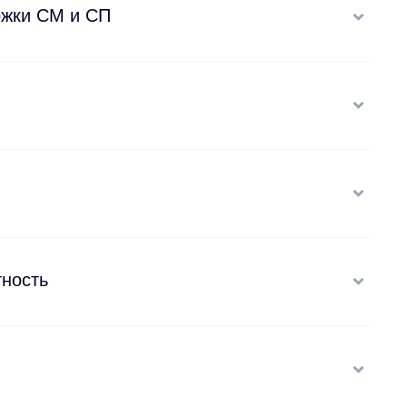
ржки СМ и СП
тность