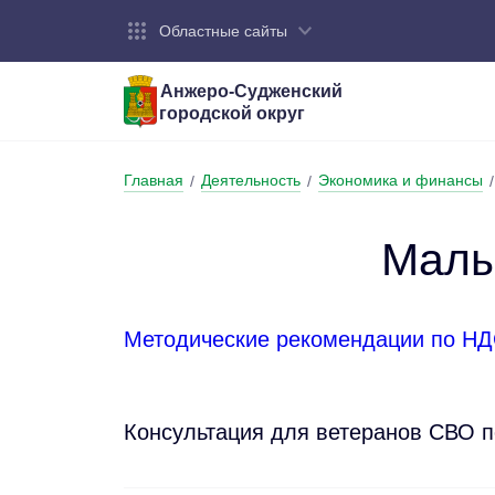
Областные сайты
Анжеро-Судженский
городской округ
Город:
Органы власти:
Деятельность:
Контакты:
Общие све
Администр
Экономика
Контактна
Главная
Деятельность
Экономика и финансы
/
/
/
Устав горо
Отраслевы
Промышле
Обращения
администр
Националь
Малы
Федеральн
Противоде
Бюджет
Методические рекомендации по НД
Консультация для ветеранов СВО п