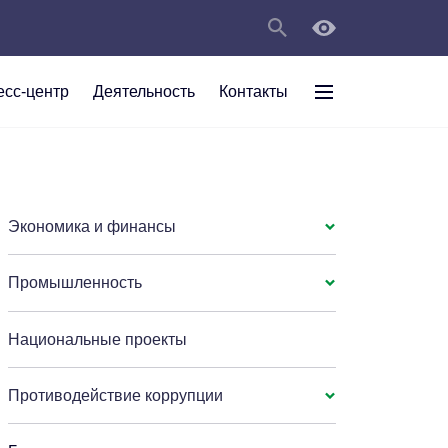
есс-центр
Деятельность
Контакты
раждан
рт
а
С
ии Анжеро-
 округа в
тов
персональных
Экономика и финансы
Промышленность
мяти"
Национальные проекты
Противодействие коррупции