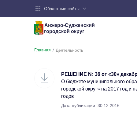
Областные сайты
Анжеро-Судженский
городской округ
Город:
Органы власти:
Деятельность:
Контакты:
Общие све
Администр
Экономика
Контактна
Главная
/
Деятельность
Устав горо
Отраслевы
Промышле
Обращения
администр
Националь
РЕШЕНИЕ № 36 от «30» декабря
Федеральн
Противоде
О бюджете муниципального обр
городской округ» на 2017 год и 
Бюджет
годов
Дата публикации: 30.12.2016