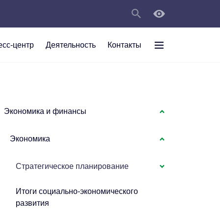
есс-центр
Деятельность
Контакты
раждан
рт
а
С
ии Анжеро-
 округа в
тов
персональных
Экономика и финансы
Экономика
мяти"
Стратегическое планирование
Итоги социально-экономического
развития