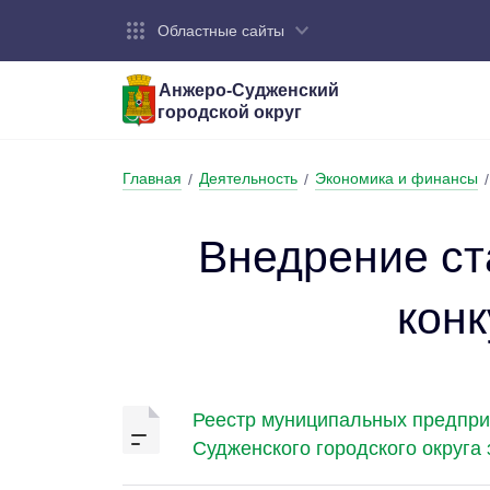
Областные сайты
Анжеро-Судженский
городской округ
Город:
Органы власти:
Деятельность:
Контакты:
Общие све
Администр
Экономика
Контактна
Главная
Деятельность
Экономика и финансы
/
/
/
Устав горо
Отраслевы
Промышле
Обращения
администр
Националь
Внедрение ст
Федеральн
Противоде
кон
Бюджет
Реестр муниципальных предприя
Судженского городского округа 