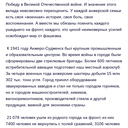
Победу в Великой Отечественной войне. И значение этого
вклада невозможно переоценить. У каждой анжерской семьи
есть своя «военная» история, своя боль, свои
воспоминания. А вместе мы обязаны помнить каждого
ушедшего на фронт, каждого, кто ценой неимоверных усилий
освобождал мир от фашизма.
К 1941 году Анжеро-Судженск был крупным промышленным
и образовательным центром. Во время войны в городе были
сформированы две стрелковые бригады. Более 600 летчиков
истребительной авиации подготовил наш местный аэроклуб.
За четыре военных года анжерские шахтеры добыли 15 млн
302 тыс. тонн угля. Город принял оборудование
эвакуированных заводов и стал не только городом горняков,
но и городом машиностроителей, химиков,
вагоноремонтников, производителей стекла и другой
продукции, важной для экономики страны.
21 078 человек ушли из родного города на фронт, из них
7400 человек не вернулись с полей сражений, 3106 человек