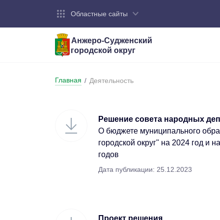
Областные сайты
Анжеро-Судженский
городской округ
Город:
Органы власти:
Деятельность:
Контакты:
Общие све
Администр
Экономика
Контактна
Главная
/
Деятельность
Устав горо
Отраслевы
Промышле
Обращения
администр
Националь
Решение совета народных депу
Федеральн
Противоде
О бюджете муниципального обр
городской округ" на 2024 год и 
Бюджет
годов
Дата публикации: 25.12.2023
Проект решения