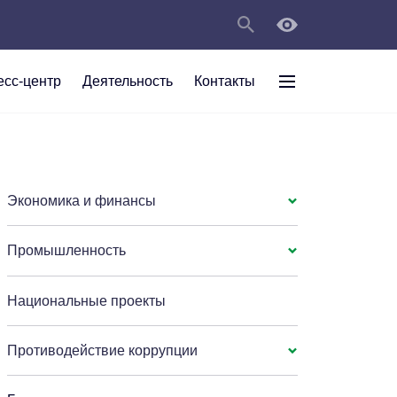
есс-центр
Деятельность
Контакты
раждан
рт
а
С
ии Анжеро-
 округа в
тов
персональных
Экономика и финансы
Промышленность
мяти"
Национальные проекты
Противодействие коррупции