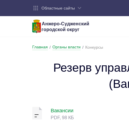
Областные сайты
Анжеро-Судженский
городской округ
Город:
Органы власти:
Деятельность:
Контакты:
Общие све
Администр
Экономика
Контактна
Главная
Органы власти
/
/
Конкурсы
Устав горо
Отраслевы
Промышле
Обращения
администр
Националь
Резерв управ
Федеральн
Противоде
(Ва
Бюджет
Вакансии
PDF, 98 КБ