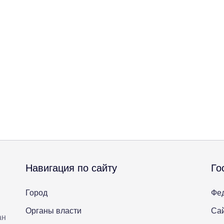
Навигация по сайту
Го
Город
Фе
Органы власти
Сай
ан