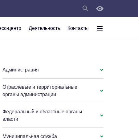
есс-центр
Деятельность
Контакты
раждан
рт
а
С
ии Анжеро-
 округа в
тов
персональных
Администрация
Отраслевые и территориальные
мяти"
органы администрации
Федеральный и областные органы
власти
Муниципальная служба