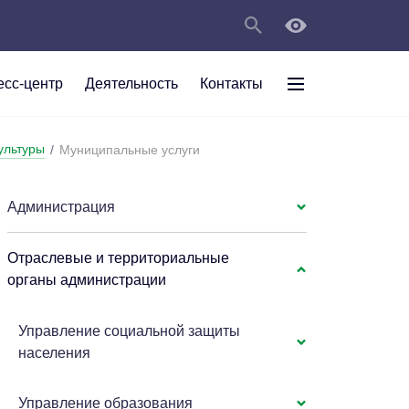
есс-центр
Деятельность
Контакты
раждан
ультуры
/
Муниципальные услуги
рт
а
С
ии Анжеро-
 округа в
тов
персональных
Администрация
Отраслевые и территориальные
мяти"
органы администрации
Управление социальной защиты
населения
Управление образования