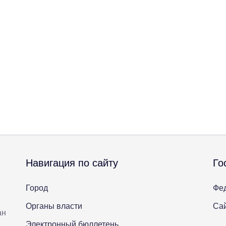
Навигация по сайту
Го
Город
Фе
Органы власти
Сай
ан
Электронный бюллетень