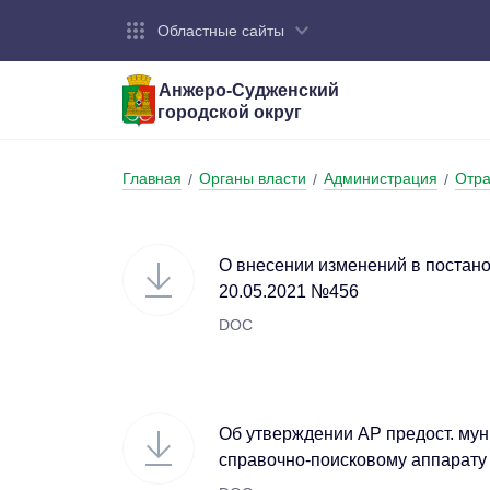
Областные сайты
Анжеро-Судженский
городской округ
Город:
Органы власти:
Деятельность:
Контакты:
Общие све
Администр
Экономика
Контактна
Главная
Органы власти
Администрация
Отра
/
/
/
Устав горо
Отраслевы
Промышле
Обращения
администр
Националь
О внесении изменений в постан
Федеральн
Противоде
20.05.2021 №456
DOC
Бюджет
Об утверждении АР предост. мун
справочно-поисковому аппарату 