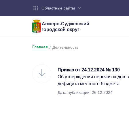
Областные сайты
Анжеро-Судженский
городской округ
Город:
Органы власти:
Деятельность:
Контакты:
Общие све
Администр
Экономика
Контактна
Главная
/
Деятельность
Устав горо
Отраслевы
Промышле
Обращения
администр
Националь
Приказ от 24.12.2024 № 130
Федеральн
Противоде
Об утверждении перечня кодов 
дефицита местного бюджета
Бюджет
Дата публикации: 26.12.2024