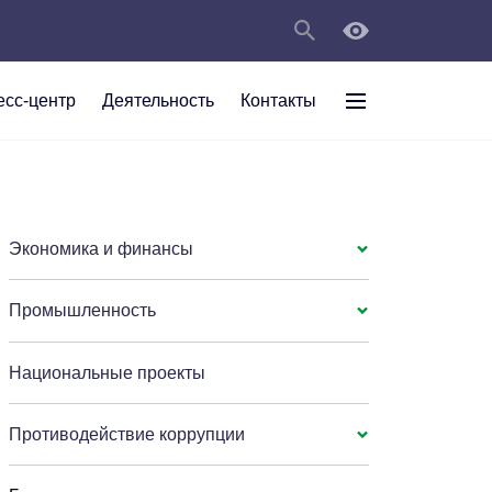
есс-центр
Деятельность
Контакты
раждан
рт
а
С
ии Анжеро-
 округа в
тов
персональных
Экономика и финансы
Промышленность
мяти"
Национальные проекты
Противодействие коррупции