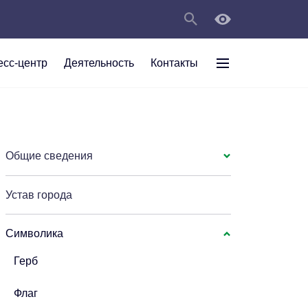
есс-центр
Деятельность
Контакты
раждан
рт
а
С
ии Анжеро-
 округа в
тов
персональных
Общие сведения
Устав города
мяти"
Символика
Герб
Флаг