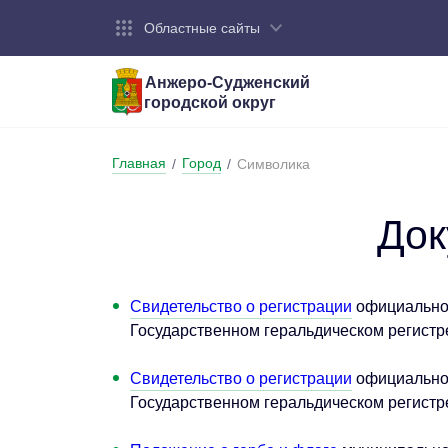
Областные сайты
Анжеро-Судженский
городской округ
Город:
Органы власти:
Деятельность:
Контакты:
Общие све
Администр
Экономика
Контактна
Главная
Город
/
/
Символика
Устав горо
Отраслевы
Промышле
Обращения
администр
Националь
До
Федеральн
Противоде
Бюджет
Свидетельство о регистрации
официальног
Государственном геральдическом регистр
Свидетельство о регистрации
официальног
Государственном геральдическом регистр