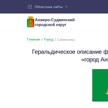
Областные сайты
Анжеро-Судженский
городской округ
Город:
Органы власти:
Деятельность:
Контакты:
Общие све
Администр
Экономика
Контактна
Главная
Город
/
/
Символика
Устав горо
Отраслевы
Промышле
Обращения
администр
Геральдическое описание ф
Националь
«город А
Федеральн
Противоде
Бюджет