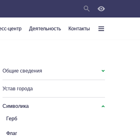
есс-центр
Деятельность
Контакты
раждан
рт
а
С
ии Анжеро-
 округа в
тов
персональных
Общие сведения
Устав города
мяти"
Символика
Герб
Флаг