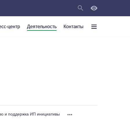
есс-центр
Деятельность
Контакты
раждан
рт
а
С
ии Анжеро-
 округа в
тов
персональных
мяти"
...
во и поддержка ИП инициативы