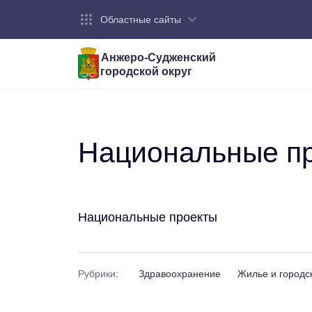
Областные сайты
Анжеро-Судженский
городской округ
Город:
Органы власти:
Деятельность:
Контакты:
Общие све
Администр
Экономика
Контактна
Устав горо
Отраслевы
Промышле
Обращения
администр
Национальные п
Националь
Федеральн
Противоде
Бюджет
Национальные проекты
Рубрики:
Здравоохранение
Жилье и городс